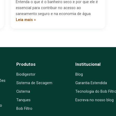
Entenda o que é o banheiro seco e por que ele é
essencial para contribuir no acesso ao
saneamento seguro e na economia de água.
Leia mais »
Produtos
Institucional
Biodigestor
Blog
ões
Sistema de Secagem
Garantia Estendida
Cisterna
Tecnologia do Bob Filtr
Tanques
Escreva no nosso blog
co
Bob Filtro