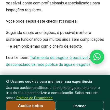
possível, conte com profissionais especializados para
inspeções regulares.
Você pode seguir este checklist simples:
Seguindo essas orientações, é possível manter o
sistema funcionando por muitos anos sem complicações
— e sem problemas com o cheiro de esgoto.
Leia também:
Tratamento de esgoto: é possível viver
desconectado da rede pública de água e esgoto?
Elimine o cheiro de esgoto com o
🍪
Usamos cookies para melhorar sua experiência
Bob Filtro: solução prática e
Usamos cookies analíticos e de marketing para entender o
uso do site e personalizar a comunicação. Saiba mais em
ecológica
nossa
Política de Privacidade
.
Desenvolvido pela Aquarela Eco, o
Bob Filtro
é um filtro
Aceitar todos
Recusar